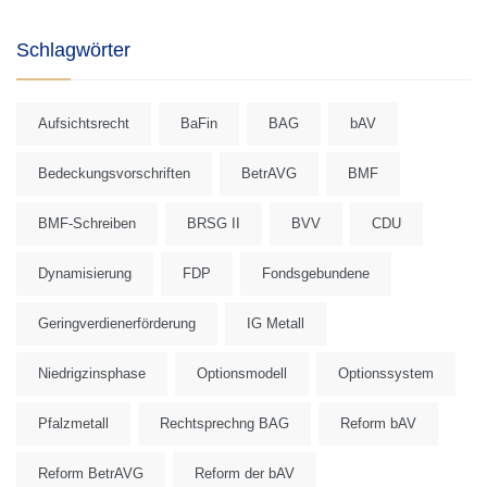
Schlagwörter
Aufsichtsrecht
BaFin
BAG
bAV
Bedeckungsvorschriften
BetrAVG
BMF
BMF-Schreiben
BRSG II
BVV
CDU
Dynamisierung
FDP
Fondsgebundene
Geringverdienerförderung
IG Metall
Niedrigzinsphase
Optionsmodell
Optionssystem
Pfalzmetall
Rechtsprechng BAG
Reform bAV
Reform BetrAVG
Reform der bAV